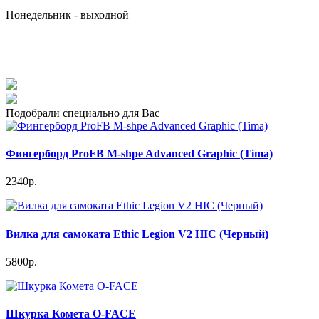
Понедельник - выходной
Подобрали специально для Вас
Фингерборд ProFB М-shpe Advanced Graphic (Tima)
2340р.
Вилка для самоката Ethic Legion V2 HIC (Черный)
5800р.
Шкурка Комета O-FACE