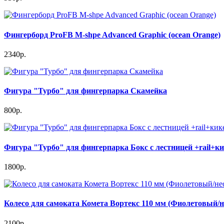
Фингерборд ProFB М-shpe Advanced Graphic (ocean Orange)
2340р.
Фигура "Турбо" для фингерпарка Скамейка
800р.
Фигура "Турбо" для фингерпарка Бокс с лестницей +rail+к
1800р.
Колесо для самоката Комета Вортекс 110 мм (Фиолетовый/н
2100р.