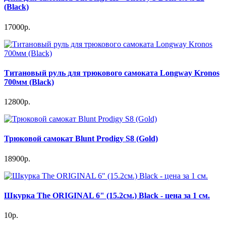
(Black)
17000р.
Титановый руль для трюкового самоката Longway Kronos
700мм (Black)
12800р.
Трюковой самокат Blunt Prodigy S8 (Gold)
18900р.
Шкурка The ORIGINAL 6" (15.2см.) Black - цена за 1 см.
10р.