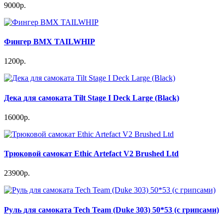
9000р.
Фингер BMX TAILWHIP
1200р.
Дека для самоката Tilt Stage I Deck Large (Black)
16000р.
Трюковой самокат Ethic Artefact V2 Brushed Ltd
23900р.
Руль для самоката Tech Team (Duke 303) 50*53 (c грипсами)