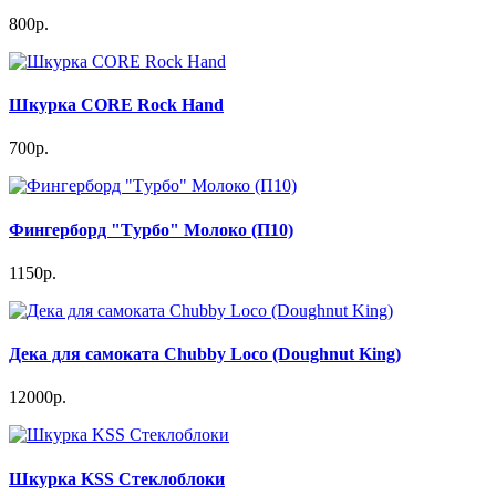
800р.
Шкурка CORE Rock Hand
700р.
Фингерборд "Tурбо" Молоко (П10)
1150р.
Дека для самоката Chubby Loco (Doughnut King)
12000р.
Шкурка KSS Стеклоблоки