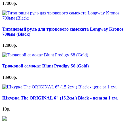
17000р.
Титановый руль для трюкового самоката Longway Kronos
700мм (Black)
12800р.
Трюковой самокат Blunt Prodigy S8 (Gold)
18900р.
Шкурка The ORIGINAL 6" (15.2см.) Black - цена за 1 см.
10р.