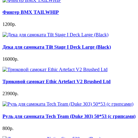
Фингер BMX TAILWHIP
1200р.
Дека для самоката Tilt Stage I Deck Large (Black)
16000р.
Трюковой самокат Ethic Artefact V2 Brushed Ltd
23900р.
Руль для самоката Tech Team (Duke 303) 50*53 (c грипсами)
800р.